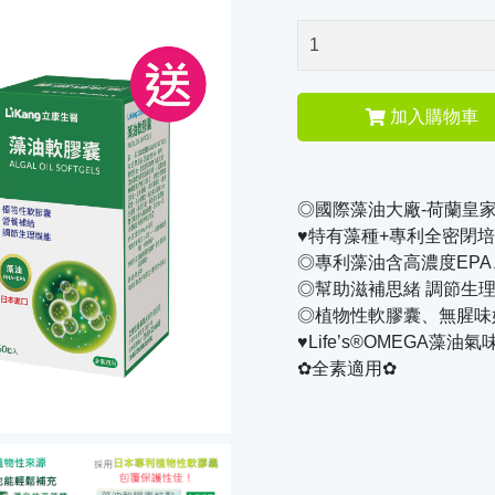
加入購物車
◎國際藻油大廠-荷蘭皇家
♥特有藻種+專利全密閉
◎專利藻油含高濃度EPA、
◎幫助滋補思緒 調節生
◎植物性軟膠囊、無腥味
♥Life’s®OMEGA藻
✿全素適用✿