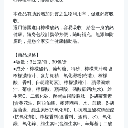
◎檸檬香味，酸甜好滋味
本產品有助於增加鈣質之生物利用率，促進鈣質吸
收。
選用德國進口檸檬酸鈣，容易吸收，給您一身的鈣
健康。隨身包設計攜帶方便，隨時補充。無添加防
腐劑，是您全家安全健康輔助品。
【商品規格】
●容量：3公克/包，30包/盒
●成分：檸檬酸鈣、葡萄糖、特砂、檸檬果汁粉[含
檸檬濃縮汁、麥芽糊精、氧化澱粉(樹薯)、檸檬
酸、香料、β-胡蘿蔔素]、檸檬濃縮汁、蘋果濃縮
汁、菊糖、檸檬酸、蘋果酸、磷酸氫鈣(無水)、維
生素C、二氧化矽、酪蛋白磷酸胜肽、β-胡蘿蔔素
[含葵花油、阿拉伯膠、麥芽糊精、水、蔗糖、β-胡
蘿蔔素、維生素E(抗氧化劑)、L-抗壞血酸棕櫚酸酯
(抗氧化劑)]、檸檬香料(含香料、酒精、水)、氧化
鎂、氧化鋅、維生素E(含維生素E、辛烯基丁二酸