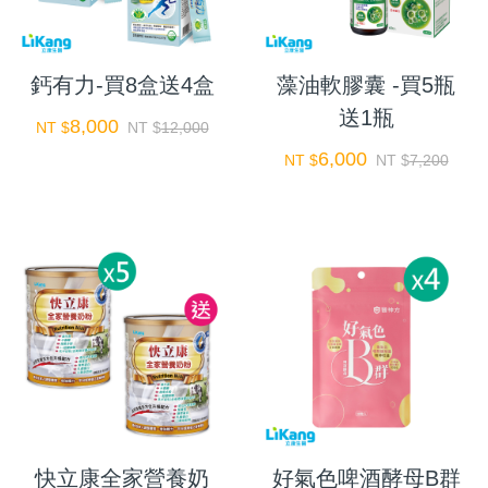
鈣有力-買8盒送4盒
藻油軟膠囊 -買5瓶
送1瓶
8,000
NT $
NT $
12,000
6,000
NT $
NT $
7,200
快立康全家營養奶
好氣色啤酒酵母B群