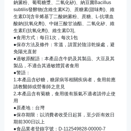
鈉澱粉、葡萄糖漿、二氧化矽)、納豆菌Bacillus
subtilis發酵物(含維生素K2)、蔗糖素(甜味劑)、維
生素D3[含辛烯基丁二酸鈉澱粉、蔗糖、L-抗壞血
酸鈉(抗氧化劑)、中鏈三酸甘油酯、二氧化矽、維
生素E(抗氧化劑)、維生素D3]。
●食用方式：每日1次，每次1包
●保存方法及條件：常溫，請置於陰涼乾燥處，避
免陽光直射
●過敏原醒語：本產品含牛奶及其製品、大豆及其
製品，不適合其過敏體質者食用
●警語：
1.本產品含砂糖，糖尿病等相關疾病者，食用前應
請教醫師或營養師之意見
2.本產品含有菊糖，食用後有脹氣不適者請停止使
用
●原產地：台灣
●保存期限：以消費者收受日起算，至少距有效日
期前300日以上
●食品業者登錄字號：D-112549828-00000-7