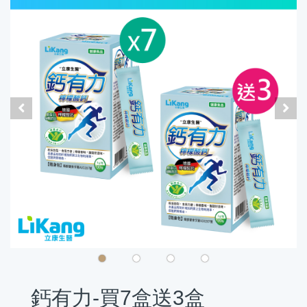
鈣有力-買7盒送3盒