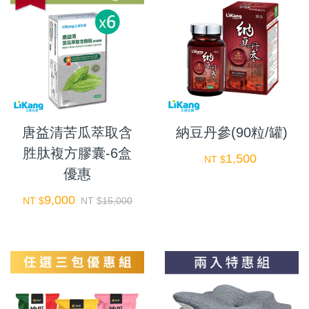
唐益清苦瓜萃取含
納豆丹參(90粒/罐)
胜肽複方膠囊-6盒
1,500
NT $
優惠
9,000
NT $
NT $
15,000