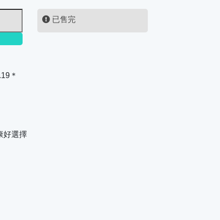
已售完
.19＊
康好選擇