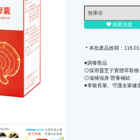
我要追蹤
＊本批產品效期：116.01
♥調養聖品
◎採用靈芝子實體萃取物
◎滋補強身 營養補給
♥孝敬長輩、守護全家健