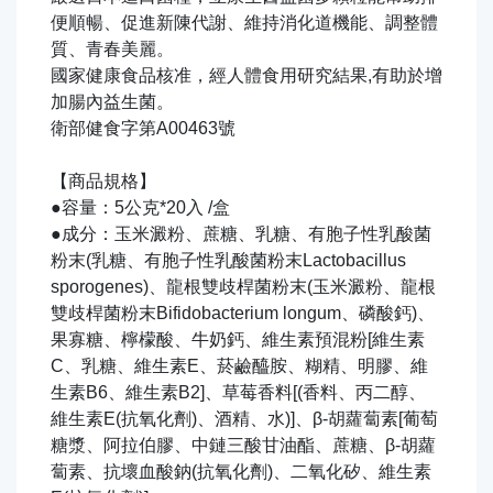
便順暢、促進新陳代謝、維持消化道機能、調整體
質、青春美麗。
國家健康食品核准，經人體食用研究結果,有助於增
加腸內益生菌。
衛部健食字第A00463號
【商品規格】
●容量：5公克*20入 /盒
●成分：玉米澱粉、蔗糖、乳糖、有胞子性乳酸菌
粉末(乳糖、有胞子性乳酸菌粉末Lactobacillus
sporogenes)、龍根雙歧桿菌粉末(玉米澱粉、龍根
雙歧桿菌粉末Bifidobacterium longum、磷酸鈣)、
果寡糖、檸檬酸、牛奶鈣、維生素預混粉[維生素
C、乳糖、維生素E、菸鹼醯胺、糊精、明膠、維
生素B6、維生素B2]、草莓香料[(香料、丙二醇、
維生素E(抗氧化劑)、酒精、水)]、β-胡蘿蔔素[葡萄
糖漿、阿拉伯膠、中鏈三酸甘油酯、蔗糖、β-胡蘿
蔔素、抗壞血酸鈉(抗氧化劑)、二氧化矽、維生素