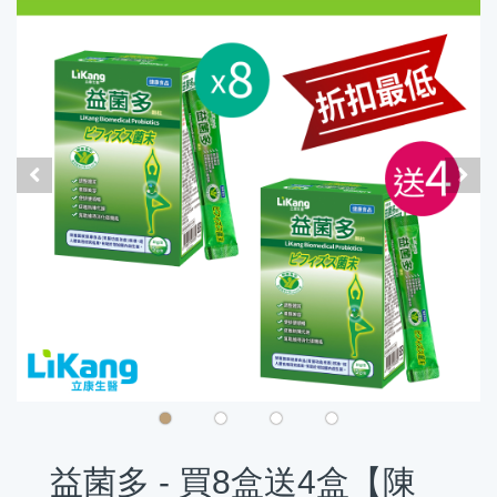
益菌多 - 買8盒送4盒【陳