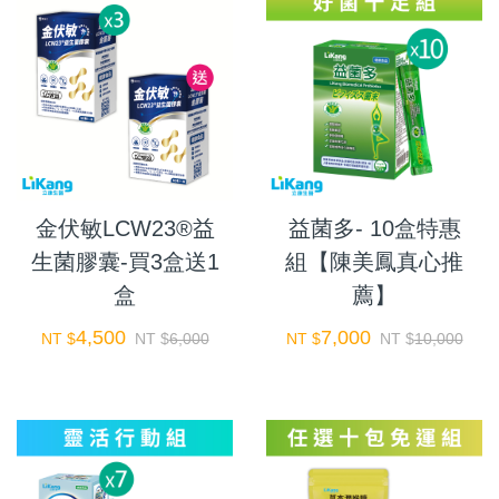
金伏敏LCW23®益
益菌多- 10盒特惠
生菌膠囊-買3盒送1
組【陳美鳳真心推
盒
薦】
4,500
7,000
NT $
NT $
6,000
NT $
NT $
10,000