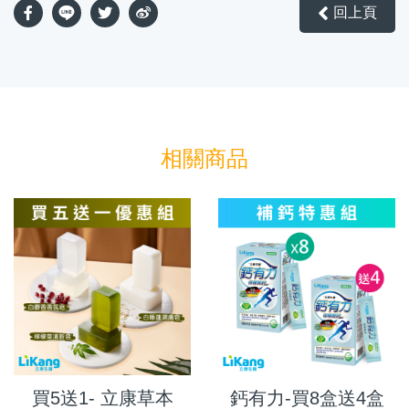
回上頁
相關商品
買5送1- 立康草本
鈣有力-買8盒送4盒