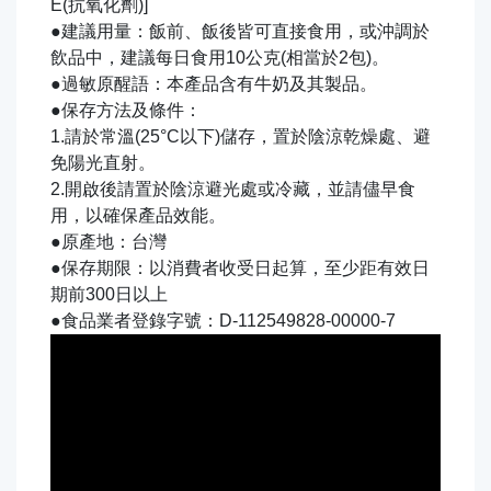
E(抗氧化劑)]
●建議用量：飯前、飯後皆可直接食用，或沖調於
飲品中，建議每日食用10公克(相當於2包)。
●過敏原醒語：本產品含有牛奶及其製品。
●保存方法及條件：
1.請於常溫(25°C以下)儲存，置於陰涼乾燥處、避
免陽光直射。
2.開啟後請置於陰涼避光處或冷藏，並請儘早食
用，以確保產品效能。
●原產地：台灣
●保存期限：以消費者收受日起算，至少距有效日
期前300日以上
●食品業者登錄字號：D-112549828-00000-7