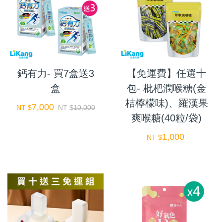
鈣有力- 買7盒送3
【免運費】任選十
盒
包- 枇杷潤喉糖(金
桔檸檬味)、羅漢果
7,000
NT $
NT $
10,000
爽喉糖(40粒/袋)
1,000
NT $