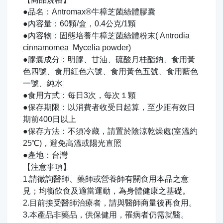
●品名：Antromax®牛樟芝菌絲體膠囊
●內容量：60顆/盒，0.4公克/1顆
●內容物：固態培養牛樟芝菌絲體粉末( Antrodia
cinnamomea Mycelia powder)
●膠囊成分：明膠、甘油、硫酸月桂酯鈉、食用黃
色四號、食用紅色六號、食用黃色五號、食用藍色
一號、純水
●食用方式：每日3次，每次１顆
●保存期限：以消費者收受日起算，至少距有效日
期前400日以上
●保存方法：不須冷藏，請置於陰涼乾燥處(室溫約
25℃)，避免高溫或陽光直照
●產地：台灣
【注意事項】
1.請徵詢醫師、藥師或營養師有關食用本品之意
見；均衡飲食及適當運動，為身體健康之基礎。
2.目前接受醫師治療者，請與醫師商量後再食用。
3.本產品非藥品，供保健用，罹病者仍需就醫。