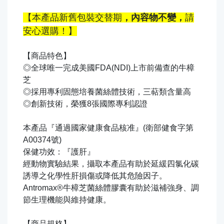
【本產品新舊包裝交替期
，內容物不變，
請
安心選購！】
【商品特色】
◎全球唯一完成美國FDA(NDI)上市前備查的牛樟
芝
◎採用專利固態培養菌絲體技術，三萜類含量高
◎創新技術，榮獲8張國際專利認證
本產品『通過國家健康食品核准』(衛部健食字第
A00374號)
保健功效：『護肝』
經動物實驗結果，攝取本產品有助於延緩四氯化碳
誘導之化學性肝損傷或降低其危險因子。
Antromax®牛樟芝菌絲體膠囊有助於滋補強身、調
節生理機能與維持健康。
【商品規格】