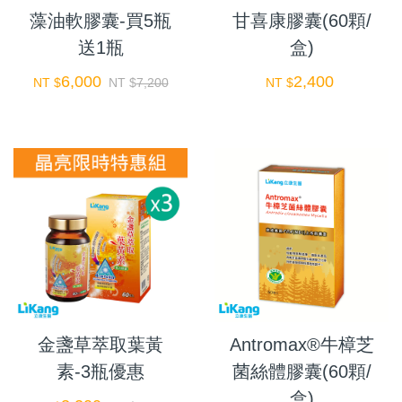
藻油軟膠囊-買5瓶
甘喜康膠囊(60顆/
送1瓶
盒)
6,000
2,400
NT $
NT $
7,200
NT $
金盞草萃取葉黃
Antromax®牛樟芝
素-3瓶優惠
菌絲體膠囊(60顆/
盒)