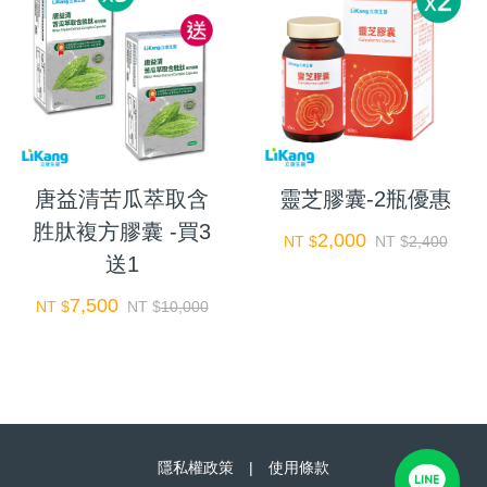
唐益清苦瓜萃取含
靈芝膠囊-2瓶優惠
胜肽複方膠囊 -買3
2,000
NT $
NT $
2,400
送1
7,500
NT $
NT $
10,000
隱私權政策
|
使用條款