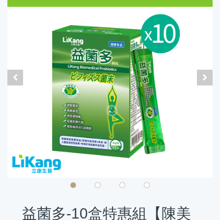
益菌多-10盒特惠組【陳美