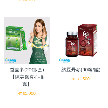
益菌多(20包/盒)
納豆丹參(90粒/罐)
【陳美鳳真心推
1,500
NT $
薦】
1,000
NT $