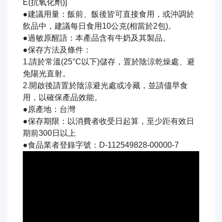
E(抗氧化劑)]
●建議用量：飯前、飯後皆可直接食用，或沖調於
飲品中，建議每日食用10公克(相當於2包)。
●過敏原醒語：本產品含有牛奶及其製品。
●保存方法及條件：
1.請於常溫(25°C以下)儲存，置於陰涼乾燥處、避
免陽光直射。
2.開啟後請置於陰涼避光處或冷藏，並請儘早食
用，以確保產品效能。
●原產地：台灣
●保存期限：以消費者收受日起算，至少距有效日
期前300日以上
●食品業者登錄字號：D-112549828-00000-7