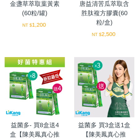
金盞草萃取葉黃素
唐益清苦瓜萃取含
(60粒/罐)
胜肽複方膠囊(60
粒/盒)
1,200
NT $
2,500
NT $
益菌多- 買8盒送4
益菌多 買3盒送1盒
盒【陳美鳳真心推
【陳美鳳真心推