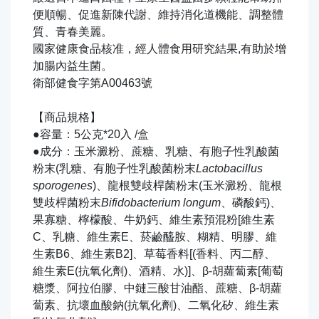
便順暢、促進新陳代謝、維持消化道機能、調整體
質、青春美麗。
國家健康食品核准，經人體食用研究結果,有助於增
加腸內益生菌。
衛部健食字第A00463號
【商品規格】
●容量：5公克*20入 /盒
●成分：玉米澱粉、蔗糖、乳糖、有胞子性乳酸菌
粉末(乳糖、有胞子性乳酸菌粉末
Lactobacillus
sporogenes
)、龍根雙歧桿菌粉末(玉米澱粉、龍根
雙歧桿菌粉末
Bifidobacterium longum
、磷酸鈣)、
果寡糖、檸檬酸、牛奶鈣、維生素預混粉[維生素
C、乳糖、維生素E、菸鹼醯胺、糊精、明膠、維
生素B6、維生素B2]、草莓香料[(香料、丙二醇、
維生素E(抗氧化劑)、酒精、水)]、β-胡蘿蔔素[葡萄
糖漿、阿拉伯膠、中鏈三酸甘油酯、蔗糖、β-胡蘿
蔔素、抗壞血酸鈉(抗氧化劑)、二氧化矽、維生素