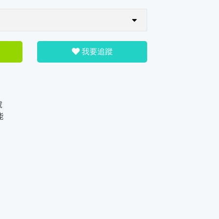
我要追蹤
號
能