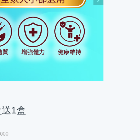
盒送1盒
,000