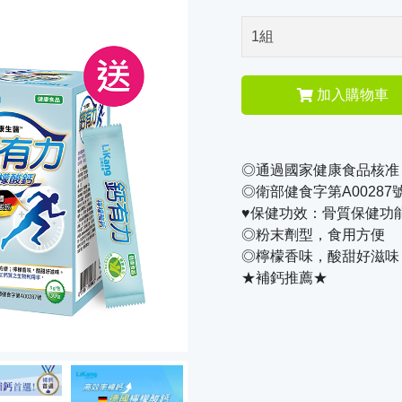
加入購物車
◎通過國家健康食品核准
◎衛部健食字第A00287
♥保健功效：骨質保健功
◎粉末劑型，食用方便
◎檸檬香味，酸甜好滋味
★補鈣推薦★