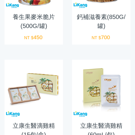
養生果麥米脆片
鈣補滋養素(850G/
(500G/罐)
罐)
450
700
NT $
NT $
立康生醫滴雞精
立康生醫滴雞精
(15包/盒)
(60mL/包)