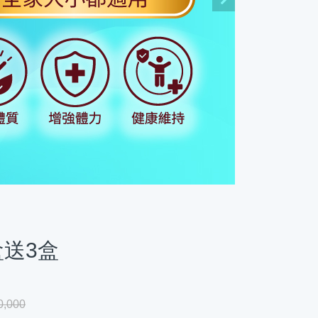
盒送3盒
0,000