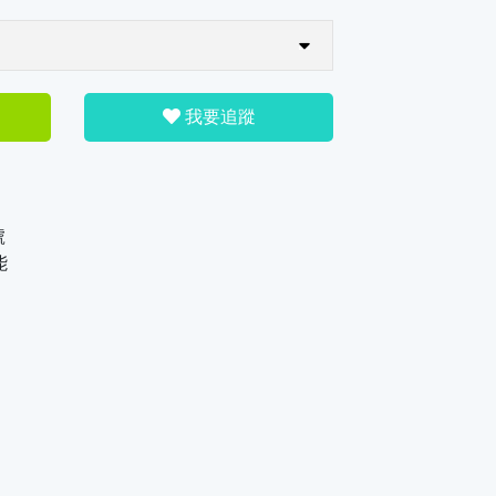
我要追蹤
號
能